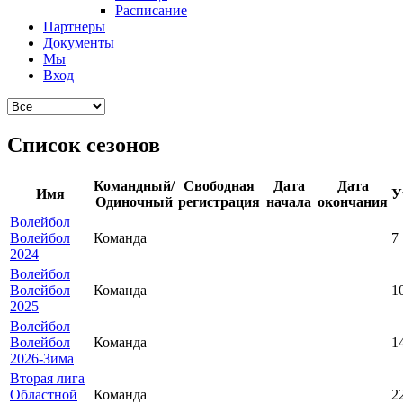
Расписание
Партнеры
Документы
Мы
Вход
Список сезонов
Командный/
Свободная
Дата
Дата
Имя
У
Одиночный
регистрация
начала
окончания
Волейбол
Волейбол
Команда
7
2024
Волейбол
Волейбол
Команда
1
2025
Волейбол
Волейбол
Команда
1
2026-Зима
Вторая лига
Областной
Команда
2