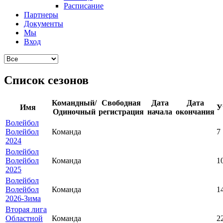
Расписание
Партнеры
Документы
Мы
Вход
Список сезонов
Командный/
Свободная
Дата
Дата
Имя
У
Одиночный
регистрация
начала
окончания
Волейбол
Волейбол
Команда
7
2024
Волейбол
Волейбол
Команда
1
2025
Волейбол
Волейбол
Команда
1
2026-Зима
Вторая лига
Областной
Команда
2